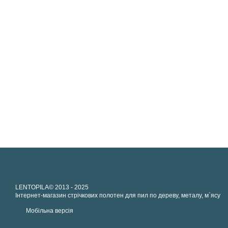
LENTOPILA© 2013 - 2025
Інтернет-магазин стрічкових полотен для пил по дереву, металу, м`ясу
Мобільна версія