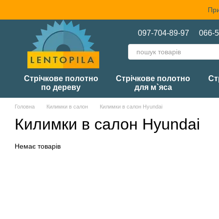
Перейти до основного контенту
При
097-704-89-97
066-5
Стрічкове полотно
Стрічкове полотно
Ст
по дереву
для м`яса
Головна
Килимки в салон
Килимки в салон Hyundai
Килимки в салон Hyundai
Немає товарів