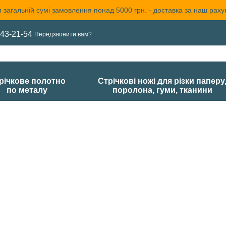
 загальній сумі замовлення понад 5000 грн. - доставка за наш раху
43-21-54
Передзвонити вам?
річкове полотно
Стрічкові ножі для різки паперу
по металу
поролона, гуми, тканини