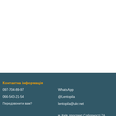
Контактна інформація
097-704-89-97
WhatsApp
066-543-21-54
@Lentopila
lentopila@ukr.net
Передзвонити вам?
м. Київ, проспект Соборності 7А,