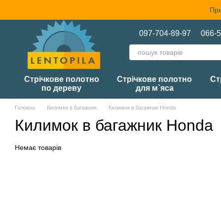
Перейти до основного контенту
При
097-704-89-97
066-5
Стрічкове полотно
Стрічкове полотно
Ст
по дереву
для м`яса
Головна
Килимки в багажник
Килимок в багажник Honda
Килимок в багажник Honda
Немає товарів