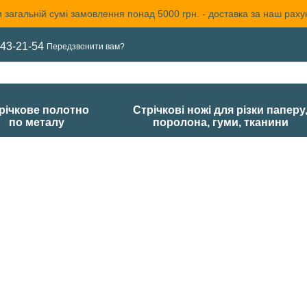
 загальній сумі замовлення понад 5000 грн. - доставка за наш раху
43-21-54
Передзвонити вам?
річкове полотно
Стрічкові ножі для різки паперу
по металу
поролона, гуми, тканини