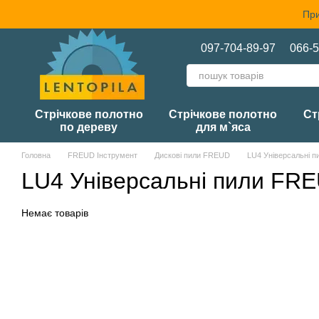
Перейти до основного контенту
При
097-704-89-97
066-5
Стрічкове полотно
Стрічкове полотно
Ст
по дереву
для м`яса
Головна
FREUD Інструмент
Дискові пили FREUD
LU4 Універсальні 
LU4 Універсальні пили FRE
Немає товарів