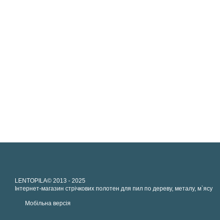
LENTOPILA© 2013 - 2025
Інтернет-магазин стрічкових полотен для пил по дереву, металу, м`ясу
Мобільна версія