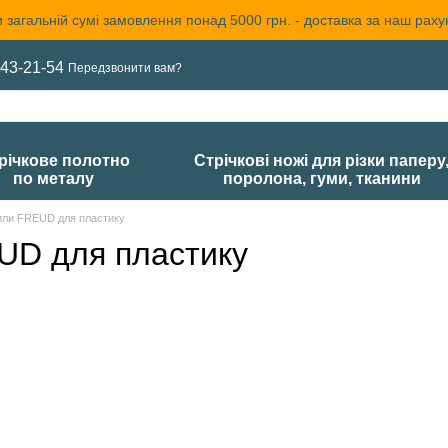
 загальній сумі замовлення понад 5000 грн. - доставка за наш раху
43-21-54
Передзвонити вам?
річкове полотно
Стрічкові ножі для різки паперу
по металу
поролона, гуми, тканини
пили FREUD для пластику
UD для пластику