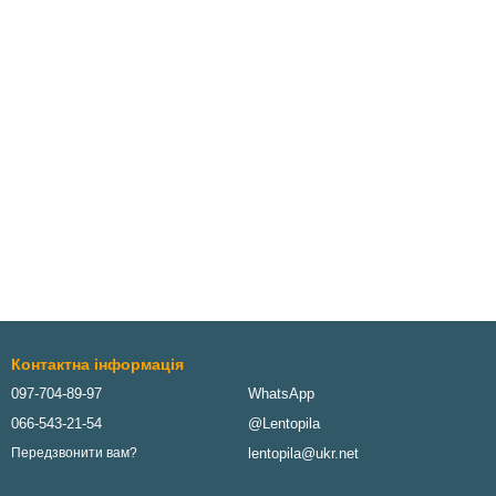
Контактна інформація
097-704-89-97
WhatsApp
066-543-21-54
@Lentopila
lentopila@ukr.net
Передзвонити вам?