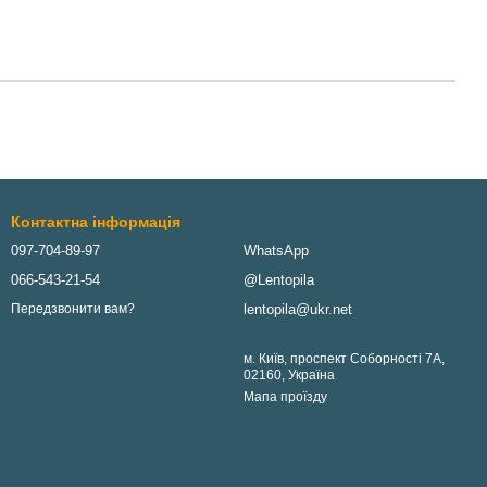
Контактна інформація
097-704-89-97
WhatsApp
066-543-21-54
@Lentopila
lentopila@ukr.net
Передзвонити вам?
м. Київ, проспект Соборності 7А,
02160, Україна
Мапа проїзду