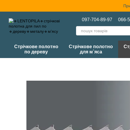
Перейти до основного контенту
При
097-704-89-97
066-5
Стрічкове полотно
Стрічкове полотно
Ст
по дереву
для м`яса