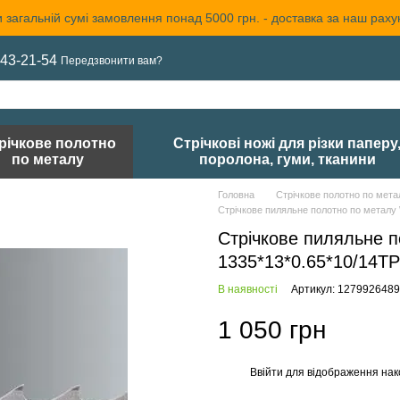
 загальній сумі замовлення понад 5000 грн. - доставка за наш раху
43-21-54
Передзвонити вам?
річкове полотно
Стрічкові ножі для різки паперу
по металу
поролона, гуми, тканини
Головна
Стрічкове полотно по мета
Стрічкове пиляльне полотно по металу
Стрічкове пиляльне 
1335*13*0.65*10/14T
В наявності
Артикул: 1279926489
1 050 грн
Ввійти
для відображення нак
%