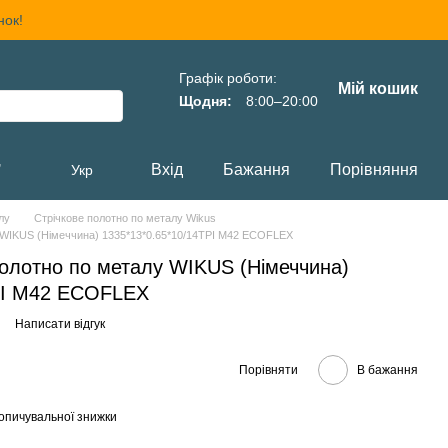
нок!
Графік роботи:
Мій кошик
Щодня:
8:00–20:00
,
Вхід
Бажання
Порівняння
Укр
лу
Стрічкове полотно по металу Wikus
 WIKUS (Німеччина) 1335*13*0.65*10/14TPI M42 ECOFLEX
полотно по металу WIKUS (Німеччина)
PI M42 ECOFLEX
Написати відгук
Порівняти
В бажання
опичувальної знижки