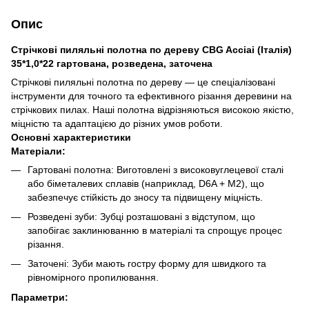
Опис
Стрічкові пиляльні полотна по дереву CBG Acciai (Італія)
35*1,0*22 гартована, розведена, заточена
Стрічкові пиляльні полотна по дереву — це спеціалізовані
інструменти для точного та ефективного різання деревини на
стрічкових пилах. Наші полотна відрізняються високою якістю,
міцністю та адаптацією до різних умов роботи.
Основні характеристики
Матеріали:
Гартовані полотна: Виготовлені з високовуглецевої сталі
або біметалевих сплавів (наприклад, D6A + М2), що
забезпечує стійкість до зносу та підвищену міцність.
Розведені зуби: Зубці розташовані з відступом, що
запобігає заклинюванню в матеріалі та спрощує процес
різання.
Заточені: Зуби мають гостру форму для швидкого та
рівномірного пропилювання.
Параметри: