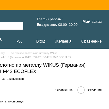
График работы:
Мой заказ
Ежедневно:
08:00–20:00
,
Вход
Желания
Сравнение
Рус
аллу
Ленточное полотно по металлу Wikus
у WIKUS (Германия) 1640*13*0.65*10/14TPI M42 ECOFLEX
олотно по металлу WIKUS (Германия)
PI M42 ECOFLEX
Оставить отзыв
К сравнению
В желания
пительной скидки