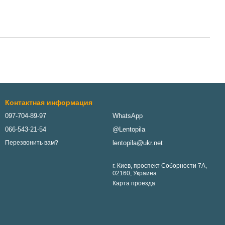
Контактная информация
097-704-89-97
WhatsApp
066-543-21-54
@Lentopila
lentopila@ukr.net
Перезвонить вам?
г. Киев, проспект Соборности 7А,
02160, Украина
Карта проезда