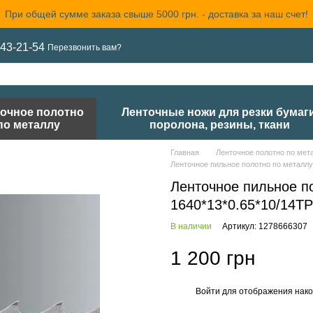
При общей сумме заказа свыше 5000 грн. - доставка за наш счет!
43-21-54
Перезвонить вам?
очное полотно
Ленточные ножи для резки бумаги
по металлу
поролона, резины, ткани
Главная
Ленточное полотно по мет
Ленточное пильное полотно по металл
Ленточное пильное п
1640*13*0.65*10/14T
В наличии
Артикул: 1278666307
1 200 грн
Войти
для отображения нако
%