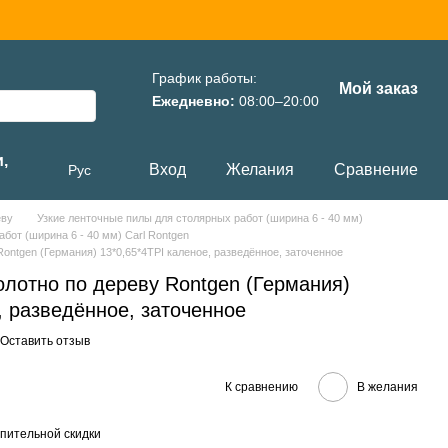
График работы:
Мой заказ
Ежедневно:
08:00–20:00
,
Вход
Желания
Сравнение
Рус
еву
Узкие ленточные пилы для столярных работ (ширина 6 - 40 мм)
бот (ширина 6 - 40 мм) Carl Rontgen
ontgen (Германия) 13*0,65*4TPI каленое, разведённое, заточенное
олотно по дереву Rontgen (Германия)
, разведённое, заточенное
Оставить отзыв
К сравнению
В желания
пительной скидки