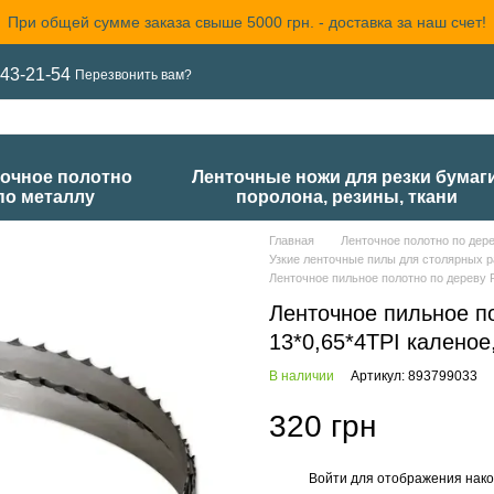
При общей сумме заказа свыше 5000 грн. - доставка за наш счет!
43-21-54
Перезвонить вам?
очное полотно
Ленточные ножи для резки бумаги
по металлу
поролона, резины, ткани
Главная
Ленточное полотно по дер
Узкие ленточные пилы для столярных ра
Ленточное пильное полотно по дереву R
Ленточное пильное п
13*0,65*4TPI каленое
В наличии
Артикул: 893799033
320 грн
Войти
для отображения нако
%