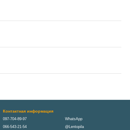
Контактная информация
097-704-89-97
WhatsApp
066-543-21-54
@Lentopila