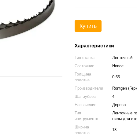
Купить
Характеристики
Тип станка
Ленточный
Состояние
Новое
Толщина
0.65
полотна
Производители
Rontgen (Гер
Шаг зубьев
4
Назначение
Дерево
Тип
Ленточные по
инструмента
пилы для сто
Ширина
13
полотна