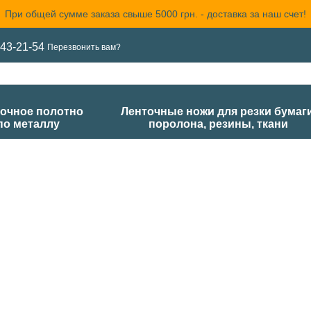
При общей сумме заказа свыше 5000 грн. - доставка за наш счет!
43-21-54
Перезвонить вам?
очное полотно
Ленточные ножи для резки бумаги
по металлу
поролона, резины, ткани