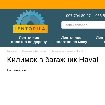
Перейти к основному контенту
097-704-89-97
066-5
Ленточное
Ленточное
Лент
полотно по дереву
полотно по мясу
Главная
Килимки в багажник
Килимок в багажник Haval
Килимок в багажник Haval
Нет товаров