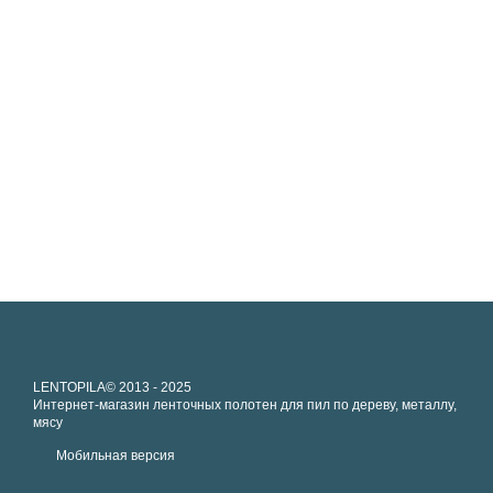
LENTOPILA© 2013 - 2025
Интернет-магазин ленточных полотен для пил по дереву, металлу,
мясу
Мобильная версия