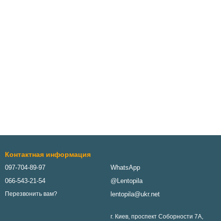
Контактная информация
097-704-89-97
WhatsApp
066-543-21-54
@Lentopila
lentopila@ukr.net
Перезвонить вам?
г. Киев, проспект Соборности 7А,